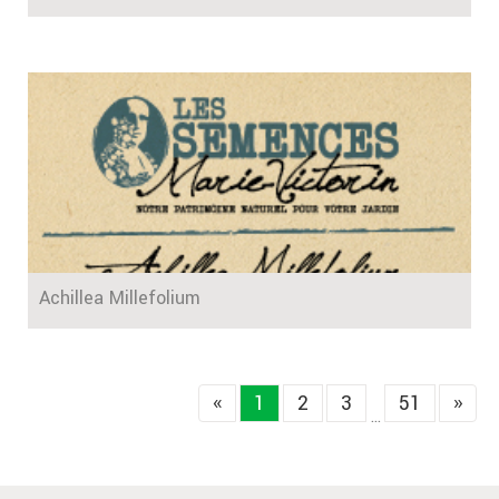
Achillea Millefolium
«
1
2
3
51
»
...