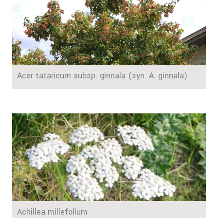
Acer tataricum subsp. ginnala (syn. A. ginnala)
Achillea millefolium