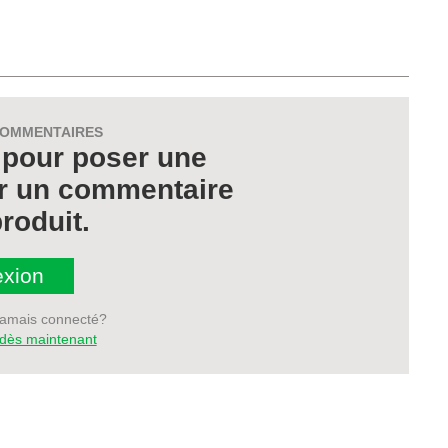
COMMENTAIRES
pour poser une
er un commentaire
roduit.
xion
jamais connecté?
i dès maintenant