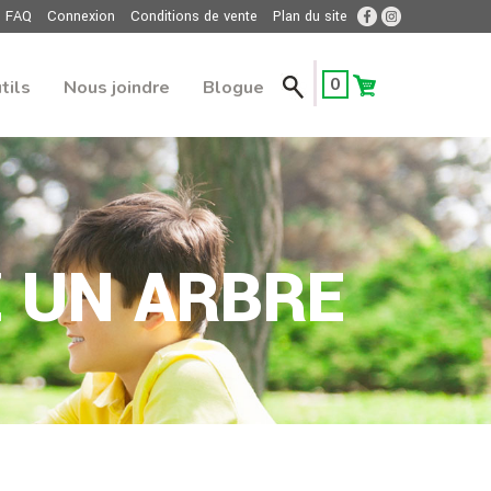
FAQ
Connexion
Conditions de vente
Plan du site
0
tils
Nous joindre
Blogue
 UN ARBRE