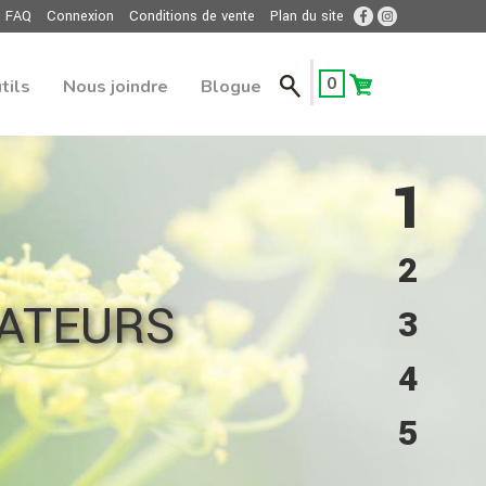
FAQ
Connexion
Conditions de vente
Plan du site
0
tils
Nous joindre
Blogue
1
2
3
4
5