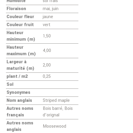
Humidité
sol frais
Floraison
mai, juin
Couleur fleur
jaune
Couleur fruit
vert
Hauteur
1,50
minimum (m)
Hauteur
4,00
maximum (m)
Largeur à
2,00
maturité (m)
plant / m2
0,25
Sol
Synonymes
Nom anglais
Striped maple
Autres noms
Bois barré, Bois
français
d’orignal
Autres noms
Moosewood
anglais