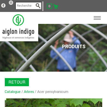
0
PRODUITS
RETOUR
Catalogue
/
Arbres
/ Acer pensylvanicum