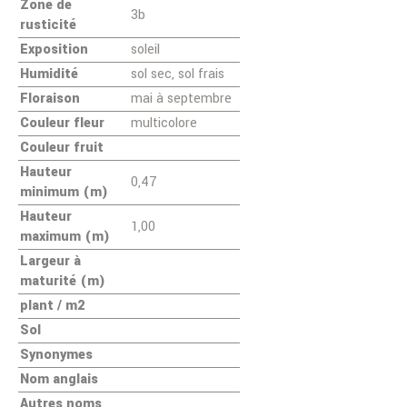
Zone de
3b
rusticité
Exposition
soleil
Humidité
sol sec, sol frais
Floraison
mai à septembre
Couleur fleur
multicolore
Couleur fruit
Hauteur
0,47
minimum (m)
Hauteur
1,00
maximum (m)
Largeur à
maturité (m)
plant / m2
Sol
Synonymes
Nom anglais
Autres noms