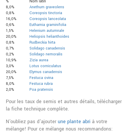
%
Nom latin
8,0%
Anethum graveolens
0,8%
Coreopsis tinctoria
16,0%
Coreopsis lanceolata
0,6%
Euthamia graminifolia
1,5%
Helenium autumnale
20,0%
Heliopsis helianthoides
0,8%
Rudbeckia hirta
0,7%
Solidago canadensis
0,2%
Solidago nemoralis
10,9%
Zizia aurea
3,0%
Lotus corniculatus
20,0%
Elymus canadensis
7,5%
Festuca ovina
8,0%
Festuca rubra
2,0%
Poa pratensis
Pour les taux de semis et autres détails, télécharger
la fiche technique complète.
N'oubliez pas d'ajouter
une plante abri
à votre
mélange! Pour ce mélange nous recommandons: