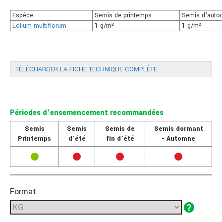
Espèce
Semis de printemps
Semis d'auto
Lolium multiflorum
1 g/m²
1 g/m²
TÉLÉCHARGER LA FICHE TECHNIQUE COMPLÈTE
Périodes d’ensemencement recommandées
Semis
Semis
Semis de
Semis dormant
Printemps
d’été
fin d’été
- Automne
Format