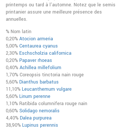
printemps ou tard à l’automne. Notez que le semis
printanier assure une meilleure présence des
annuelles.
% Nom latin
0,20%
Atocion armeria
5,00%
Centaurea cyanus
2,30%
Eschscholzia californica
0,20%
Papaver rhoeas
0,40%
Achillea millefolium
1,70% Coreopsis tinctoria nain rouge
5,60%
Dianthus barbatus
11,10%
Leucanthemum vulgare
5,60%
Linum perenne
1,10% Ratibida columnifera rouge nain
0,60%
Solidago nemoralis
4,40%
Dalea purpurea
38,90%
Lupinus perennis