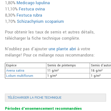
1,80%
Medicago lupulina
11,10%
Festuca ovina
8,30%
Festuca rubra
1,70%
Schizachyrium scoparium
Pour obtenir les taux de semis et autres détails,
télécharger la fiche technique complète.
N'oubliez pas d'ajouter
une plante abri
à votre
mélange! Pour ce mélange nous recommandons:
Espèce
Semis de printemps
Semis d'auto
Avena sativa
11 g/m²
18 g/m²
Lolium multiflorum
1 g/m²
1 g/m²
TÉLÉCHARGER LA FICHE TECHNIQUE
Périodes d’ensemencement recommandées