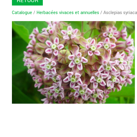
RETOUR
Catalogue
/
Herbacées vivaces et annuelles
/ Asclepias syriac