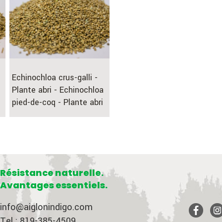
Echinochloa crus-galli -
Plante abri - Echinochloa
pied-de-coq - Plante abri
Résistance naturelle.
Avantages essentiels.
info@aiglonindigo.com
Tel : 819-385-4509