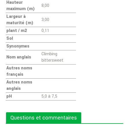
Hauteur
8,00
maximum (m)
Largeur à
3,00
maturité (m)
plant / m2
0,11
Sol
Synonymes
Climbing
Nom anglais
bittersweet
Autres noms
français
Autres noms
anglais
pH
5,0 à 7,5
Questions et commentaires