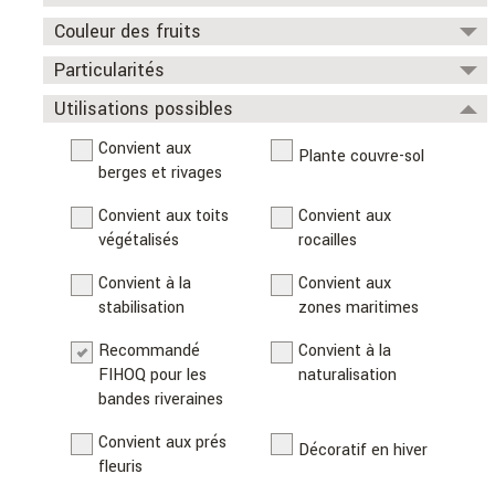
Avril
Mai
Couleur des fruits
Juin
Juillet
Particularités
Août
Septembre
Utilisations possibles
Plante comestible
Plante médicinale
ou condimentaire
Convient aux
Octobre
Novembre
Plante couvre-sol
berges et rivages
Odorante
Plante toxique
Convient aux toits
Convient aux
Comportement
Convient aux sols
végétalisés
rocailles
potentiellement
acides
agressif
Convient à la
Convient aux
stabilisation
zones maritimes
Recommandé
Convient à la
FIHOQ pour les
naturalisation
bandes riveraines
Convient aux prés
Décoratif en hiver
fleuris