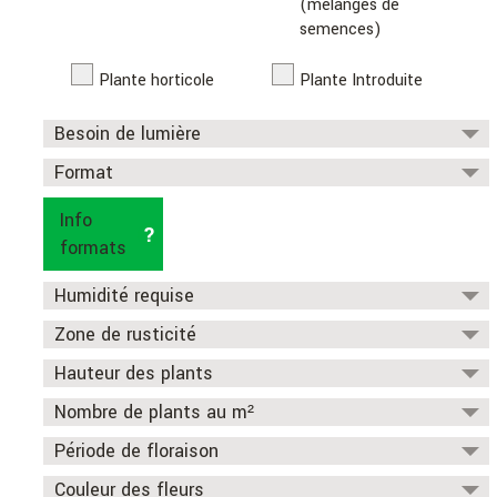
(mélanges de
semences)
Plante horticole
Plante Introduite
Besoin de lumière
Format
Info
formats
Humidité requise
Sec
Frais
Humide
Détrempé
Zone de rusticité
Hauteur des plants
0
1
1a
2
2a
2b
3
3a
4
4a
5
Activer le filtre
Activer le filtre
Nombre de plants au m²
à
Période de floraison
à
Couleur des fleurs