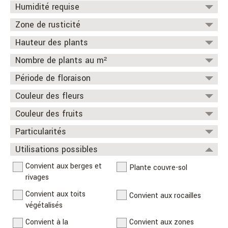
Humidité requise
Sec
Frais
Humide
Détrempé
Zone de rusticité
Hauteur des plants
0
1
1a
2
2a
2b
3
3a
4
4a
5
Activer le filtre
Activer le filtre
Nombre de plants au m²
à
Période de floraison
à
Couleur des fleurs
Avril
Mai
Couleur des fruits
Juin
Juillet
Particularités
Août
Septembre
Plante comestible ou
Utilisations possibles
Plante médicinale
Octobre
Novembre
condimentaire
Convient aux berges et
Plante couvre-sol
rivages
Odorante
Plante toxique
Convient aux toits
Comportement
Convient aux rocailles
Convient aux sols acides
végétalisés
potentiellement
agressif
Convient à la
Convient aux zones