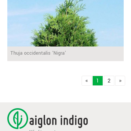
Thuja occidentalis ’Nigra’
«
1
2
»