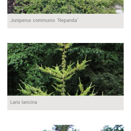
Juniperus communis ’Repanda’
Larix laricina