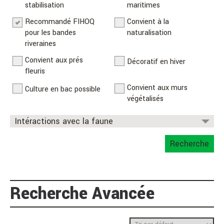
stabilisation
maritimes
Recommandé FIHOQ
Convient à la
pour les bandes
naturalisation
riveraines
Convient aux prés
Décoratif en hiver
fleuris
Convient aux murs
Culture en bac possible
végétalisés
Intéractions avec la faune
Bénéfique pour les
D'intérêt pour les
Recherche
pollinisateurs
oiseaux
D'intérêt pour les
Résiste aux cerfs
papillons
Recherche Avancée